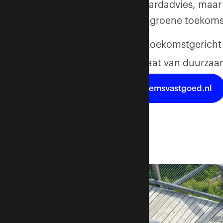
krijg jij geen standaardadvies, ma
voorbereidt op een groene toekoms
Een concreet en toekomstgerich
Inzicht over de staat van duurza
m.deleeuw@ausemsvastgoed.nl