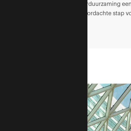
verduurzaming een 
doordachte stap vo