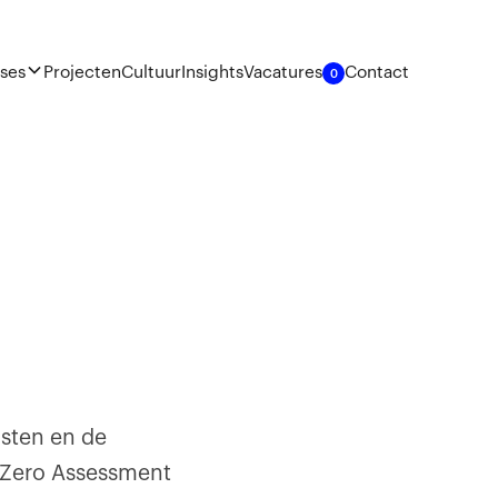
ises
Projecten
Cultuur
Insights
Vacatures
Contact
0
osten en de
 Zero Assessment