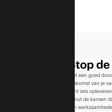
Stop de 
Met een goed doorda
toekomst van je va
echt iets opleveren
benut de kansen di
van werkzaamheden.