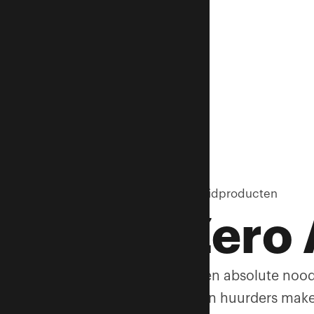
Alle duurzaamheidproducten
Net Zero
Verduurzamen is een absolute noodz
groeiende vraag van huurders make