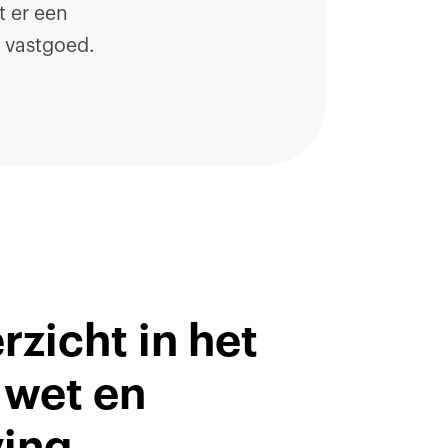
t er een
 vastgoed.
rzicht in het
 wet en
ing.