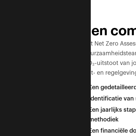
Een com
Het Net Zero Asses
duurzaamheidsteam
CO₂-uitstoot van j
wet- en regelgevin
Een gedetailleerd
Identificatie va
Een jaarlijks s
methodiek
Een financiële d