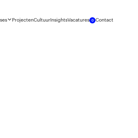
ises
Projecten
Cultuur
Insights
Vacatures
Contact
0