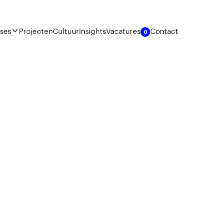
ises
Projecten
Cultuur
Insights
Vacatures
Contact
0