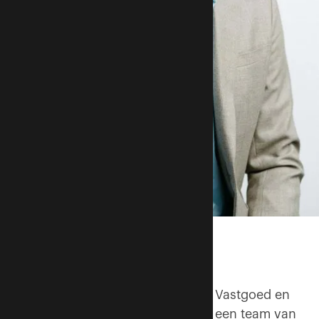
Dick Ausems
Partner | Advies
Dick is de oprichter van Ausems Vastgoed en
heeft het bedrijf zien groeien tot een team van