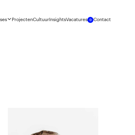
ises
Projecten
Cultuur
Insights
Vacatures
Contact
0