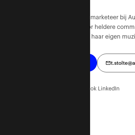
Marketeer
Tessa is sinds 2026 marketeer bij A
voor mensen in voor heldere commun
op het podium met haar eigen muzi
+31 6 25423643
t.stolte@
Natuurlijk heb ik ook LinkedIn