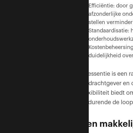
Efficiëntie: doo
afzonderlijke on
stellen verminder
Standaardisatie: 
onderhoudswerkza
Kostenbeheersing:
duidelijkheid ov
In essentie is een
opdrachtgever en o
flexibiliteit biedt
gedurende de loopt
Een makkeli