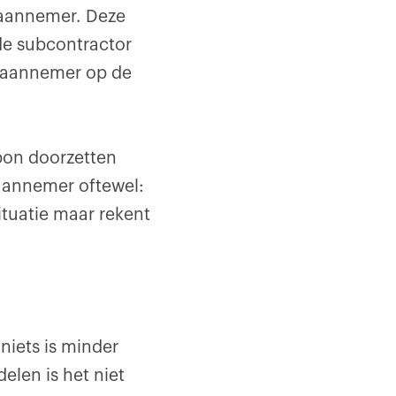
raannemer. Deze
de subcontractor
e aannemer op de
bon doorzetten
daannemer oftewel:
tuatie maar rekent
niets is minder
elen is het niet