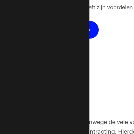
Main Contracting heeft zijn voordelen
Raamcontracting...
Plaats uw reactie
Vanwege de vele v
Contracting. Hierd