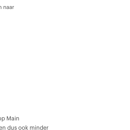
n naar
op Main
 en dus ook minder