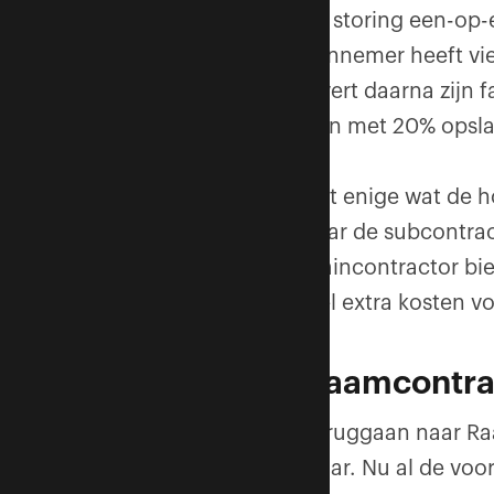
de storing een-op
aannemer heeft vie
levert daarna zijn
bon met 20% opsla
Het enige wat de h
naar de subcontrac
Maincontractor bie
wel extra kosten vo
Raamcontra
Teruggaan naar Raam
waar. Nu al de voo