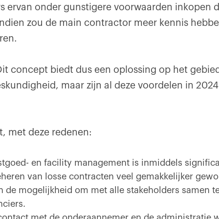
s ervan onder gunstigere voorwaarden inkopen d
endien zou de main contractor meer kennis hebb
eren.
it concept biedt dus een oplossing op het gebied 
eskundigheid, maar zijn al deze voordelen in 2024
et, met deze redenen:
tgoed- en facility management is inmiddels significa
eheren van losse contracten veel gemakkelijker gew
n de mogelijkheid om met alle stakeholders samen t
nciers.
t contact met de onderaannemer en de administratie w