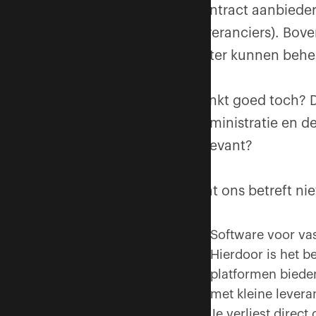
contract aanbieder
leveranciers). Bov
beter kunnen beh
Klinkt goed toch? D
administratie en d
relevant?
Wat ons betreft ni
Software voor vas
Hierdoor is het b
platformen biede
met kleine levera
Je verliest direc