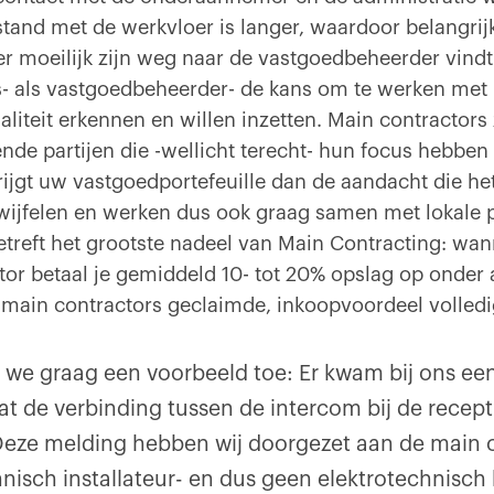
tand met de werkvloer is langer, waardoor belangrijk
 moeilijk zijn weg naar de vastgoedbeheerder vindt 
- als vastgoedbeheerder- de kans om te werken met
aliteit erkennen en willen inzetten. Main contractors 
ende partijen die -wellicht terecht- hun focus hebben
Krijgt uw vastgoedportefeuille dan de aandacht die he
wijfelen en werken dus ook graag samen met lokale p
treft het grootste nadeel van Main Contracting: wan
tor betaal je gemiddeld 10- tot 20% opslag op onder
 main contractors geclaimde, inkoopvoordeel volledig
 we graag een voorbeeld toe: Er kwam bij ons ee
at de verbinding tussen de intercom bij de recep
Deze melding hebben wij doorgezet aan de main 
nisch installateur- en dus geen elektrotechnisch b