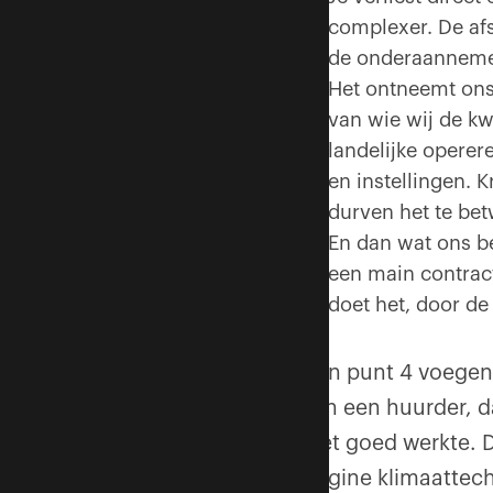
complexer. De afs
de onderaannemer
Het ontneemt ons
van wie wij de kw
landelijke operer
en instellingen. 
durven het te bet
En dan wat ons be
een main contrac
doet het, door de
Aan punt 4 voegen
van een huurder, d
niet goed werkte. 
origine klimaattech