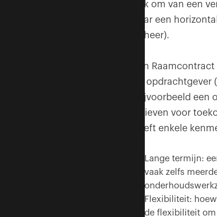
gek om van een vert
naar een horizonta
beheer).
Een Raamcontract 
de opdrachtgever 
(bijvoorbeeld een
tarieven voor toe
heeft enkele ken
Lange termijn: ee
vaak zelfs meerde
onderhoudswerk
Flexibiliteit: ho
de flexibiliteit 