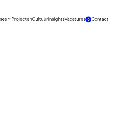
ises
Projecten
Cultuur
Insights
Vacatures
Contact
0