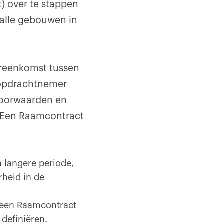
t) over te stappen
 alle gebouwen in
ereenkomst tussen
 opdrachtnemer
voorwaarden en
 Een Raamcontract
 langere periode,
rheid in de
t een Raamcontract
 definiëren.