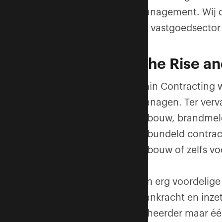
management. Wij de
als vastgoedsector
'The Rise an
Main Contracting 
managen. Ter vervan
gebouw, brandmeld
gebundeld contract
gebouw of zelfs v
Een erg voordelige 
mankracht en inzet 
beheerder maar één