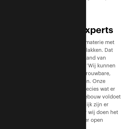
kunnen daarbij helpen.’
Gecertificeerde experts
Brandveiligheid is ingewikkelde materie met
talloze normeringen op allerlei vlakken. Dat
vraagt om specialisten met verstand van
zaken. Ausems heeft die in huis. ‘Wij kunnen
vastgoedpartijen helpen een betrouwbare,
brandveilige omgeving te creëren. Onze
gecertificeerde experts weten precies wat er
nodig is om te zorgen dat een gebouw voldoet
aan wet- en regelgeving. Natuurlijk zijn er
meer partijen die dat doen, maar wij doen het
op een bijzondere manier: zonder open
eindjes.