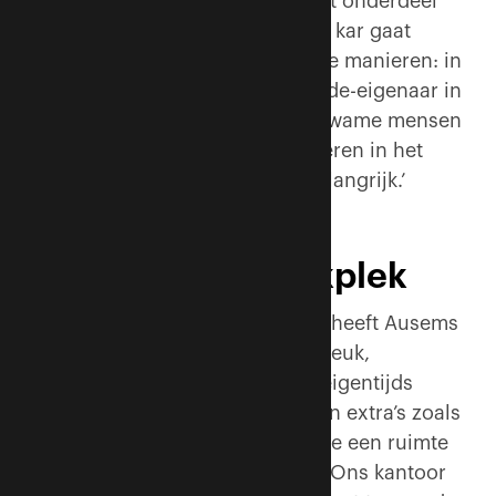
brandveiligheidsspecialist die dit onderdeel
verder op poten wil zetten en de kar gaat
trekken. Dat kan op verschillende manieren: in
dienstverband, maar ook als mede-eigenaar in
een aparte BV. We willen vakbekwame mensen
graag de kans geven te participeren in het
bedrijf. Delen vinden wij heel belangrijk.’
Fantastische werkplek
Als jonge groeiende organisatie heeft Ausems
veel te bieden. ‘We hebben een leuk,
enthousiast team en een mooi, eigentijds
kantoor met allerlei faciliteiten en extra’s zoals
een gameroom, een fitnessruimte een ruimte
waar je een biljartje kan leggen. Ons kantoor