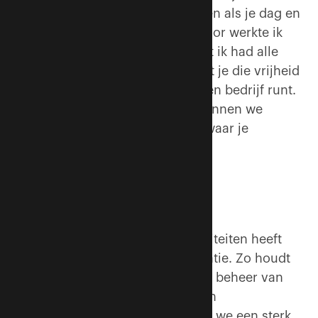
tevoren niet hoe het zal uitpakken als je dag en
nacht met elkaar omgaat. Hiervoor werkte ik
alleen. Dat was fantastisch, want ik had alle
vrijheid. Maar ik heb gemerkt dat je die vrijheid
ook kunt hebben als je samen een bedrijf runt.
En het grote voordeel: samen kunnen we
dingen bedenken en oppakken waar je
einzelgänger niet aan toe komt.’
Meerwaarde
Hoewel er overlap zit in de activiteiten heeft
elke partner zijn eigen specialisatie. Zo houdt
Mattijs zich vooral bezig met het beheer van
objecten, projectmanagement en
brandveiligheid. ‘Samen vormen we een sterk