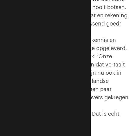
team. Dat wil niet zeggen dat we nooit botsen.
Maar als je elkaar in je waarde laat en rekening
met elkaar houdt, gaat het verrassend goed.’
Het bundelen van hun krachten, kennis en
netwerken heeft echt meerwaarde opgeleverd.
Ausems is inmiddels 10 man sterk. ‘Onze
slagkracht is flink toegenomen en dat vertaalt
zich ook in de opdrachten. We zijn nu ook in
beeld bij grote partijen en buitenlandse
investeerders. Zo hebben we al een paar
mooie internationale opdrachtgevers gekregen
en inspecteren we o.a. high end
kantoorgebouwen op de Zuidas. Dat is echt
gaaf!’