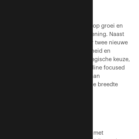
Nieuwe services
De focus lag de afgelopen jaren op groei en
het uitbreiden van de dienstverlening. Naast
advies, beheer en interim, zijn er twee nieuwe
services bijgekomen: duurzaamheid en
brandveiligheid. Dat is een strategische keuze,
legt Mattijs uit. ‘Als je op 1 discipline focused
ben je kwetsbaar. Dus doen we aan
risicospreiding. Hoe meer je in de breedte
groeit, hoe sterker je staat.’
Affiniteit
Aangezien hij zelf affiniteit heeft met