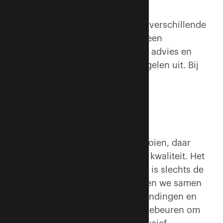
Normaal zijn bij brandveiligheid verschillende
partijen betrokken. De een doet een
brandscan, de ander schrijft een advies en
weer een ander voert de maatregelen uit. Bij
ons krijg je dat allemaal ineen.’
One stop shop
‘Rapporten over de schutting gooien, daar
doen we niet aan. Wij gaan voor kwaliteit. Het
uitvoeren van de brandinspectie is slechts de
eerste stap. Vervolgens bespreken we samen
met de opdrachtgever onze bevindingen en
geven advies over wat er moet gebeuren om