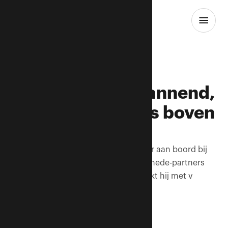
Bekijk alle insights
Mattijs Boer: Spannend,
supergaaf & zelfs boven
verwachting
Twee jaar geleden kwam Mattijs Boer aan boord bij
Ausems Vastgoed. Samen met zijn mede-partners
Dick Ausems en Jeroen Radsma werkt hij met v
Plaats uw reactie