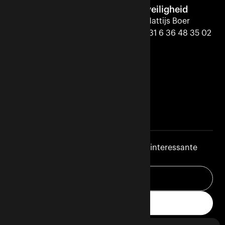
Beheer
Brandveiligheid
Mattijs Boer
Mattijs Boer
+31 6 36 48 35 02
+31 6 36 48 35 02
Projectmanagement
Mattijs Boer
+31 6 36 48 35 02
Blijf op de hoogte
We sturen regelmatige updates met interessante
inzichten uit het werk dat we doen.