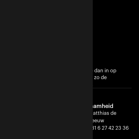
Servicedesk
servicedesk@ausemsvastgoed.nl
+31 (0)26 848 4444
Adres
Velperplein 23-25
6811 AH Arnhem
Nederland
Wil je ons bezoeken, stel je navigatie dan in op
toegang Musisgarage
’
’, dan rijd je zo de
parkeergarage naast ons gebouw in.
Advies
Duurzaamheid
Dick Ausems
Matthias de
+31 6 21 12 11 80
Leeuw
+31 6 27 42 23 36