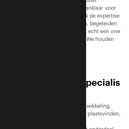
de knelpunten op te lossen, inclusief
kostenraming. We maken alles panklaar voor
de opdrachtgever en hebben ook de expertise
in huis om het werk uit te voeren, begeleiden
en op te leveren. Kortom: wij zijn echt een
one
stop shop
voor brandveiligheid. We houden
niet van open eindjes.’
Senior
brandveiligheidsspecialis
t
De plannen zijn nog volop in ontwikkeling.
‘Omdat er intern verschuivingen plaatsvinden,
zijn we op zoek naar een senior