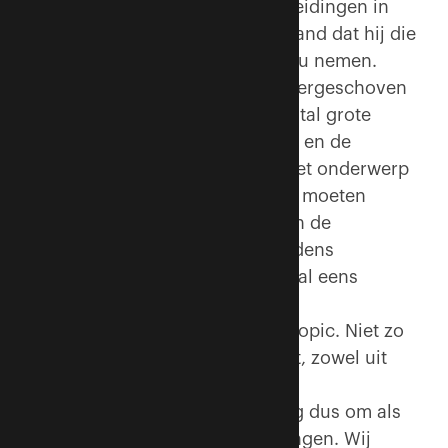
brandveiligheid en daar ook opleidingen in
heeft gevolgd, lag het voor de hand dat hij die
nieuwe tak voor zijn rekening zou nemen.
‘Brandveiligheid is lang een ondergeschoven
kindje geweest. Maar na een aantal grote
rampen, zoals de Schipholbrand en de
cafébrand in Volendam, kwam het onderwerp
stevig op de agenda. Tussen het moeten
voldoen conform bouwbesluit en de
geconstateerde werkelijkheid tijdens
inspecties op locaties zitten nogal eens
verschillen. Een flinke uitdaging.
Brandveiligheid is echt een hot topic. Niet zo
gek, want de belangen zijn groot, zowel uit
oogpunt van veiligheid, als van
aansprakelijkheid. Reden genoeg dus om als
bedrijf je zaakjes op orde te brengen. Wij