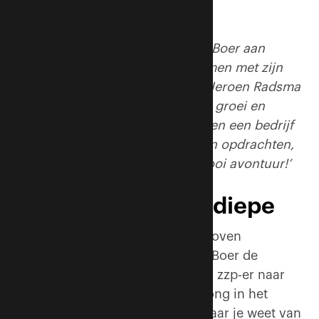
Twee jaar geleden kwam Mattijs Boer aan
boord bij Ausems Vastgoed. Samen met zijn
mede-partners Dick Ausems en Jeroen Radsma
werkt hij met veel plezier aan de groei en
verbreding van het bedrijf. ‘Samen een bedrijf
opzetten en uitbouwen - zowel in opdrachten,
omzet, als in mensen - is een mooi avontuur!’
Een sprong in het diepe
‘Spannend. Supergaaf en zelfs boven
verwachting’. Zo typeert Mattijs Boer de
afgelopen twee jaar. De stap van zzp-er naar
partner bij Ausems was een sprong in het
diepe. ‘We kenden elkaar wel, maar je weet van