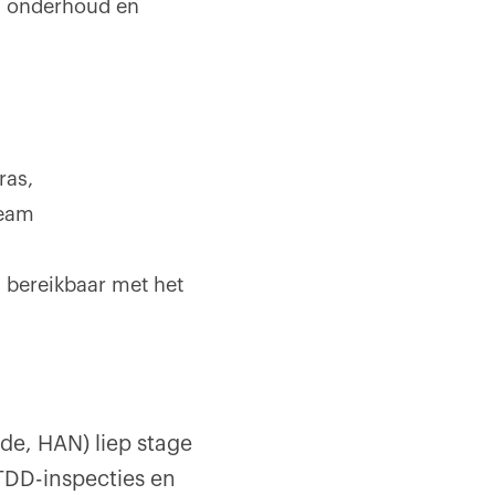
, onderhoud en
ras,
team
 bereikbaar met het
de, HAN) liep stage
 TDD-inspecties en