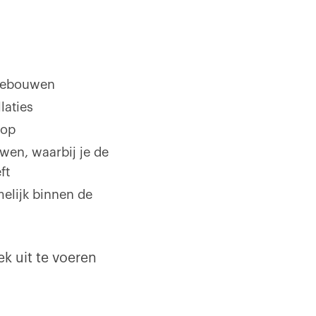
 gebouwen
laties
 op
en, waarbij je de
ft
melijk binnen de
k uit te voeren