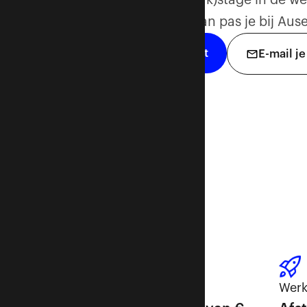
(afstudeer/meerwerk)stage in de we
vastgoedsector? Dan pas je bij Au
Solliciteer direct
E-mail je
Salaris
Werk