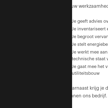
Jouw werkzaamhede
Je geeft advies 
Je inventariseert
Je begroot verva
Je stelt energieb
Je werkt mee aan
technische staat 
Je gaat mee het v
utiliteitsbouw
Daarnaast krijg je
binnen ons bedrijf.