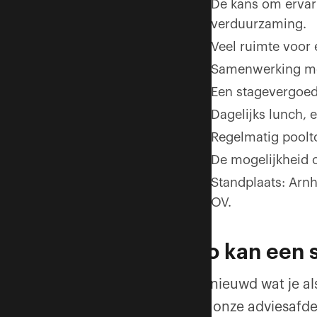
De kans om ervar
verduurzaming.
Veel ruimte voor 
Samenwerking met 
Een stagevergoed
Dagelijks lunch, 
Regelmatig poolto
De mogelijkheid o
Standplaats: Arnh
OV.
Zo kan een s
Benieuwd wat je als
bij onze adviesafd