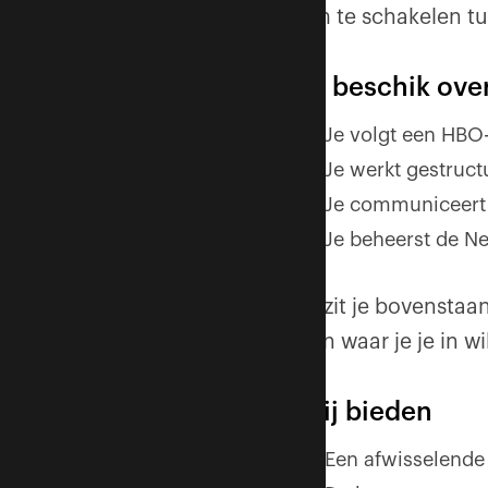
om te schakelen tu
Je beschik ove
Je volgt een HBO
Je werkt gestruct
Je communiceert d
Je beheerst de Ne
Bezit je bovenstaa
aan waar je je in w
Wij bieden
Een afwisselende