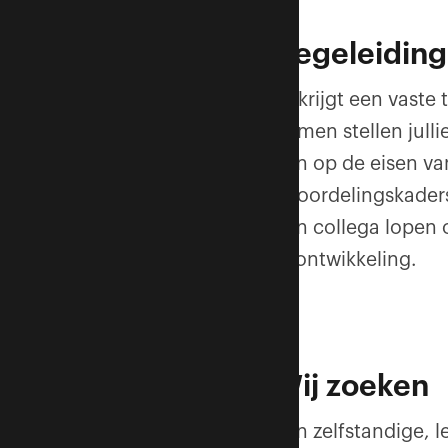
Begeleiding
Je krijgt een vaste
Samen stellen julli
aan op de eisen van
beoordelingskaders
een collega lopen 
je ontwikkeling.
Wij zoeken
Een zelfstandige, l