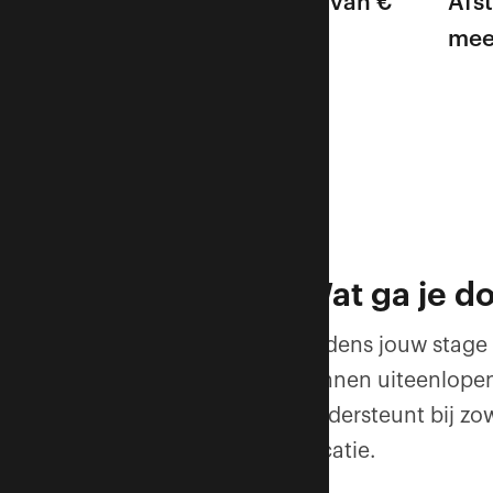
Stagevergoeding van €
Afst
450 per maand
mee
Wat ga je d
Tijdens jouw stage
binnen uiteenlopen
ondersteunt bij zo
locatie.