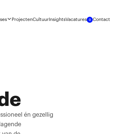
ises
Projecten
Cultuur
Insights
Vacatures
Contact
0
de
sioneel én gezellig
tdagende