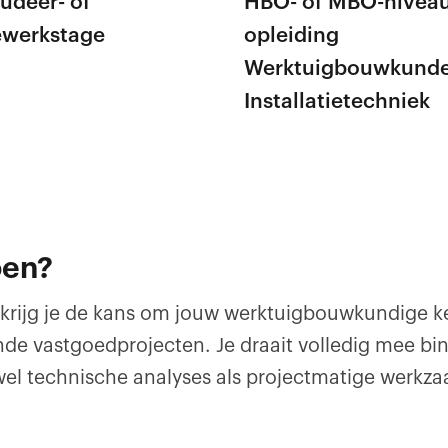
udeer- of
HBO- of MBO-niveau
werkstage
opleiding
Werktuigbouwkunde
Installatietechniek
oen?
 krijg je de kans om jouw werktuigbouwkundige k
de vastgoedprojecten. Je draait volledig mee bi
wel technische analyses als projectmatige werk