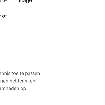
 4-
stage
 of
ennis toe te passen
nnen het team en
zaamheden op