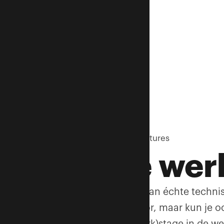
Bekijk alle
0
vacatures
Stage we
Wil je meewerken aan échte techni
team? Heb je humor, maar kun je o