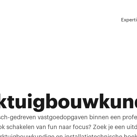
Expert
rktuigbouwkun
sch-gedreven vastgoedopgaven binnen een profes
ok schakelen van fun naar focus? Zoek je een ui