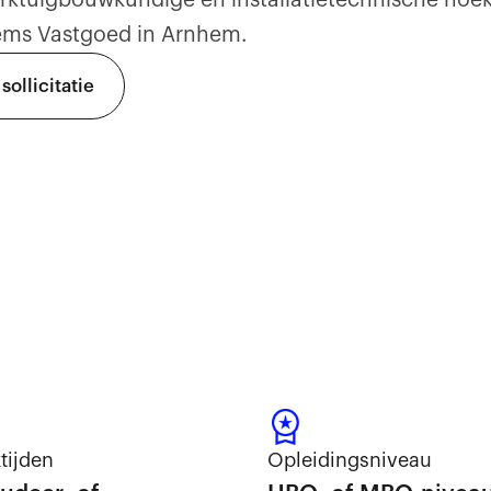
rktuigbouwkundige en installatietechnische hoe
sems Vastgoed in Arnhem.
 sollicitatie
tijden
Opleidingsniveau